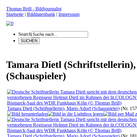
Thomas Brill - Bildjournalist
Startseite
|
Bilddatenbank
|
Impressum
Search
Tamara Dietl (Schriftstellerin)
(Schauspieler)
Tamara Dietl (Schriftstellerin), Mario Adorf (Schauspieler)
(Nr. 157
Tamara Dietl (Schriftstellerin), Mario Adorf (Schauspieler)
(Nr. 181