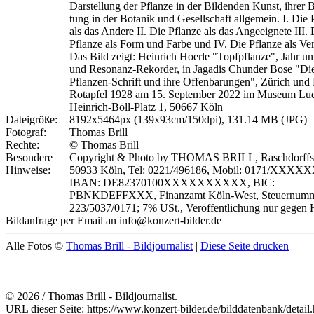
Darstel­lung der Pflanze in der Bil­den­den Kunst, ihr­er B
tung in der Bo­tanik und Ge­sellschaft all­ge­mein. I. Die
als das An­dere II. Die Pflanze als das Angeeignete III. 
Pflanze als Form und Farbe und IV. Die Pflanze als Ver
Das Bild zeigt: Heinrich Hoerle "Topfpflanze", Jahr u
und Resonanz-Rekorder, in Jagadis Chunder Bose "Di
Pflanzen-Schrift und ihre Offenbarungen", Zürich und 
Rotapfel 1928 am 15. September 2022 im Museum Lu
Heinrich-Böll-Platz 1, 50667 Köln
Dateigröße:
8192x5464px (139x93cm/150dpi), 131.14 MB (JPG)
Fotograf:
Thomas Brill
Rechte:
© Thomas Brill
Besondere
Copyright & Photo by THOMAS BRILL, Raschdorffstr
Hinweise:
50933 Köln, Tel: 0221/496186, Mobil: 0171/XXXX
IBAN: DE82370100XXXXXXXXXX, BIC:
PBNKDEFFXXX, Finanzamt Köln-West, Steuernumm
223/5037/0171; 7% USt., Veröffentlichung nur gegen 
Bildanfrage per Email an info@konzert-bilder.de
Alle Fotos ©
Thomas Brill - Bildjournalist
|
Diese Seite drucken
© 2026 / Thomas Brill - Bildjournalist.
URL dieser Seite: https://www.konzert-bilder.de/bilddatenbank/detai