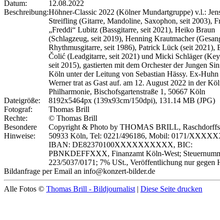
Datum:
12.08.2022
Beschreibung:
Höhner-Classic 2022 (Kölner Mundartgruppe) v.l.: Jen
Streifling (Gitarre, Mandoline, Saxophon, seit 2003), F
„Freddi“ Lubitz (Bassgitarre, seit 2021), Heiko Braun
(Schlagzeug, seit 2019), Henning Krautmacher (Gesan
Rhythmusgitarre, seit 1986), Patrick Lück (seit 2021), 
Čolić (Leadgitarre, seit 2021) und Micki Schläger (Ke
seit 2015), gastierten mit dem Orchester der Jungen Sin
Köln unter der Leitung von Sebastian Hässy. Ex-Huhn 
Werner trat as Gast auf. am 12. August 2022 in der Köl
Philharmonie, Bischofsgartenstraße 1, 50667 Köln
Dateigröße:
8192x5464px (139x93cm/150dpi), 131.14 MB (JPG)
Fotograf:
Thomas Brill
Rechte:
© Thomas Brill
Besondere
Copyright & Photo by THOMAS BRILL, Raschdorffstr
Hinweise:
50933 Köln, Tel: 0221/496186, Mobil: 0171/XXXX
IBAN: DE82370100XXXXXXXXXX, BIC:
PBNKDEFFXXX, Finanzamt Köln-West; Steuernumm
223/5037/0171; 7% USt., Veröffentlichung nur gegen 
Bildanfrage per Email an info@konzert-bilder.de
Alle Fotos ©
Thomas Brill - Bildjournalist
|
Diese Seite drucken