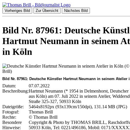
Vorheriges Bild
Zur Übersicht
Nächstes Bild
Bild Nr. 87961: Deutsche Künstl
Hartmut Neumann in seinem Ate
in Köln
Bild Nr. 87961: Deutsche Künstler Hartmut Neumann in seinem Atelier 
Datum:
07.07.2022
Beschreibung:
Hartmut Neumann (* 1954 in Delmenhorst, Deutscher 
aus Köln) am 07. Juli 2022 in seinem Atelier, Widdersd
Straße 325-327, 50933 Köln
Dateigröße:
5464x8192px (93x139cm/150dpi), 131.14 MB (JPG)
Fotograf:
Thomas Brill
Rechte:
© Thomas Brill
Besondere
Copyright & Photo by THOMAS BRILL, Raschdorffstr
Hinweise:
50933 Köln, Tel: 0221/496186, Mobil: 0171/XXXX