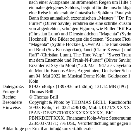
nach einer Autopanne im strömenden Regen um Hilfe 
ein nahe gelegenes Schloss, beginnt für die unschuldig
eine Reise in nie erahnte fantastische Sphären. Paralys
Bann ihres animalisch exzentrischen „Masters“ "Dr. F
Furter" (Oliver Savile), erfahren sie eine schrille Zus
von abgedrehten, schrägen Figuren, wie Butler "Rif Ra
(Christian Lunn) und Dienstmädchen "Magenta" (Sydn
Hocknell). Die Bilder zeigen die Scenen "Science Ficti
"Magenta" (Sydnie Hocknel), Over At The Frankenstei
mit Brad (Sev Keoshgerian), Janet (Claire Keenan) und
Raff" (Christian Lunn), The Time Warp", "Sweet Trans
mit dem Ensemble und Frank-N-Furter" (Oliver Savile)
Erzähler ist Sky du Mont (* 20. Mai 1947 als Cayetan
du Mont in Buenos Aires, Argentinien, Deutscher Schau
am 04. Mai 2022 im Musical Dome Köln, Goldgasse 1
Köln
Dateigröße:
8192x5464px (139x93cm/150dpi), 131.14 MB (JPG)
Fotograf:
Thomas Brill
Rechte:
© Thomas Brill
Besondere
Copyright & Photo by THOMAS BRILL, Raschdorffstr
Hinweise:
50933 Köln, Tel: 0221/496186, Mobil: 0171/XXXX
IBAN: DE82370100XXXXXXXXXX, BIC:
PBNKDEFFXXX, Finanzamt Köln-West; Steuernumm
223/5037/0171; 7% USt., Veröffentlichung nur gegen 
Bildanfrage per Email an info@konzert-bilder.de