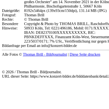
großes Orchester" am 14. November 2021 in der Köln
Philharmonie, Bischofsgartenstraße 1, 50667 Köln
Dateigröße:
8192x5464px (139x93cm/150dpi), 131.14 MB (JPG)
Fotograf:
Thomas Brill
Rechte:
© Thomas Brill
Besondere
Copyright & Photo by THOMAS BRILL, Raschdorffstr
Hinweise:
50933 Köln, Tel: 0221/496186, Mobil: 0171/XXXX
IBAN: DE82370100XXXXXXXXXX, BIC:
PBNKDEFFXXX, Finanzamt Köln-West, Steuernumm
223/5037/0171; 7% USt., Veröffentlichung nur gegen 
Bildanfrage per Email an info@konzert-bilder.de
Alle Fotos ©
Thomas Brill - Bildjournalist
|
Diese Seite drucken
© 2026 / Thomas Brill - Bildjournalist.
URL dieser Seite: https://www.konzert-bilder.de/bilddatenbank/detai