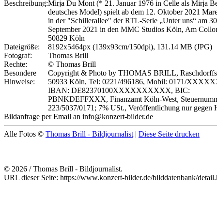
Beschreibung:
Mirja Du Mont (* 21. Januar 1976 in Celle als Mirja B
deutsches Model) spielt ab dem 12. Oktober 2021 Mare
in der "Schillerallee" der RTL-Serie „Unter uns“ am 30
September 2021 in den MMC Studios Köln, Am Collo
50829 Köln
Dateigröße:
8192x5464px (139x93cm/150dpi), 131.14 MB (JPG)
Fotograf:
Thomas Brill
Rechte:
© Thomas Brill
Besondere
Copyright & Photo by THOMAS BRILL, Raschdorffstr
Hinweise:
50933 Köln, Tel: 0221/496186, Mobil: 0171/XXXX
IBAN: DE82370100XXXXXXXXXX, BIC:
PBNKDEFFXXX, Finanzamt Köln-West, Steuernumm
223/5037/0171; 7% USt., Veröffentlichung nur gegen 
Bildanfrage per Email an info@konzert-bilder.de
Alle Fotos ©
Thomas Brill - Bildjournalist
|
Diese Seite drucken
© 2026 / Thomas Brill - Bildjournalist.
URL dieser Seite: https://www.konzert-bilder.de/bilddatenbank/detai