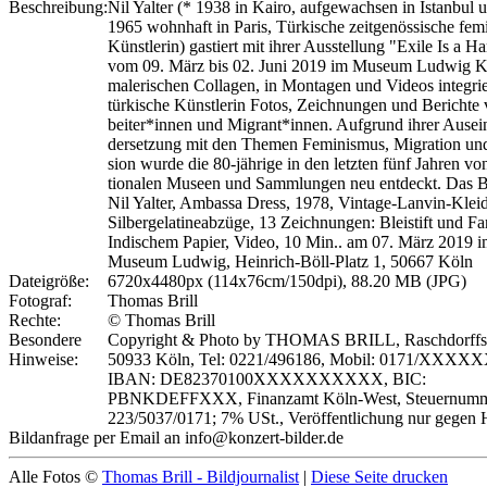
Beschreibung:
Nil Yalter (* 1938 in Kairo, aufgewachsen in Istanbul u
1965 wohnhaft in Paris, Türkische zeitgenössische femi
Künstlerin) gastiert mit ihrer Ausstellung "Exile Is a H
vom 09. März bis 02. Juni 2019 im Museum Ludwig K
ma­lerischen Col­la­gen, in Mon­ta­gen und Videos in­te­gri­e
türkische Kün­st­lerin Fo­tos, Zeich­nun­gen und Berichte
beit­er*in­nen und Mi­grant*in­nen. Auf­grund ihr­er Au­sei
derset­zung mit den The­men Fe­mi­n­is­mus, Mi­gra­tion un
sion wurde die 80-jährige in den let­zten fünf Jahren von 
tio­nalen Museen und Samm­lun­gen neu ent­deckt. Das B
Nil Yalter, Ambassa Dress, 1978, Vintage-Lanvin-Kleid
Silbergelatineabzüge, 13 Zeichnungen: Bleistift und Fa
Indischem Papier, Video, 10 Min.. am 07. März 2019 
Museum Ludwig, Heinrich-Böll-Platz 1, 50667 Köln
Dateigröße:
6720x4480px (114x76cm/150dpi), 88.20 MB (JPG)
Fotograf:
Thomas Brill
Rechte:
© Thomas Brill
Besondere
Copyright & Photo by THOMAS BRILL, Raschdorffstr
Hinweise:
50933 Köln, Tel: 0221/496186, Mobil: 0171/XXXX
IBAN: DE82370100XXXXXXXXXX, BIC:
PBNKDEFFXXX, Finanzamt Köln-West, Steuernumm
223/5037/0171; 7% USt., Veröffentlichung nur gegen 
Bildanfrage per Email an info@konzert-bilder.de
Alle Fotos ©
Thomas Brill - Bildjournalist
|
Diese Seite drucken