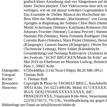
grafisch klarer Anordnung sind vier Sängerinnen auf d
hinter Tischen platziert. Über Videoscreens lässt sich e
verfolgen, wie sie mit darauf verteilten Gegenständen h
Das Ensemble de Théâtre Musical der Hochschule der
Bern führt das Musiktheater „Machinations" von Geor
Aperghis in Begleitung der Solisten Chloé Bieri (Stimm
Moritz Achermann (Stimme), Katyhuska Robinson (St
Johannes Feuchter (Stimme), Luciana Peyceré | Stimme
Stanislas Pili (Stimme), Maria Fernanda Rodríguez (St
Corentin Barro (Stimme), Mara Probst (Stimme), Benoî
(Klangregie), Laurens Inauen |(Klangregie), Olivier Pa
(Technische Leitung), Pierre Sublet (Künstlerische
Gesamtleitung) und Nemanja Radivojevic (Assisten) 
des Festivals "ACHT BRÜCKEN/Musik für Köln" auf
Mai 2019 im Filmforum im Museum Ludwig, Heinrich
Platz 1, 50667 Köln
Dateigröße:
6720x4480px (114x76cm/150dpi), 88.20 MB (JPG)
Fotograf:
Thomas Brill
Rechte:
© Thomas Brill
Besondere
Copyright & Photo by THOMAS BRILL, Raschdorffstr
Hinweise:
50933 Köln, Tel: 0221/496186, Mobil: 0171/XXXX
IBAN: DE82370100XXXXXXXXXX, BIC:
PBNKDEFFXXX, Finanzamt Köln-West, Steuernumm
223/5037/0171; 7% USt., Veröffentlichung nur gegen 
Bildanfrage per Email an info@konzert-bilder.de