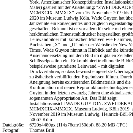
York, Amerikanischer Konzeptkünstler, Installationskün
Maler) gastiert mit der Ausstellung: "ZWEI DEKADE
MCMXCIX–MMXIX" vom 16. November 2019 bis 1.
2020 im Museum Ludwig Köln. Wade Guyton hat übe
Jahrzehnte ein konsequentes und zugleich eigenständi
geschaffen. Bekannt ist er vor allem für seine mit eine
herkömmlichen Tintenstrahldrucker hergestellten großf
Leinwandbilder mit ikonischen Motiven wie Flammen,
Buchstaben „X“ und „U“ oder der Website der New Y
Times. Wade Guyton nimmt in Hinblick auf die künstle
Auseinandersetzung mit dem Bild im digitalen Zeitalter
Schlüsselposition ein. Er kombiniert traditionelle Bildtr
beispielsweise grundierte Leinwand – mit digitalen
Druckverfahren, so dass bewusst eingesetzte Übertragu
zu ästhetisch verblüffenden Ergebnissen führen. Durch
Aneignung bereits existierenden Bildmaterials und die
Konfrontation mit neuen Reproduktionstechnologien en
Guyton in den letzten zwanzig Jahren eine aktualisiert
sogenannten Appropriation Art. Das Bild zeigt:
Installationsansicht WADE GUYTON: ZWEI DEK
MCMXCIX–MMXIX, Museum Ludwig, Köln 2019. a
November 2019 im Museum Ludwig, Heinrich-Böll-Pla
50667 Köln
Dateigröße:
6720x4480px (114x76cm/150dpi), 88.20 MB (JPG)
Fotograf:
Thomas Brill