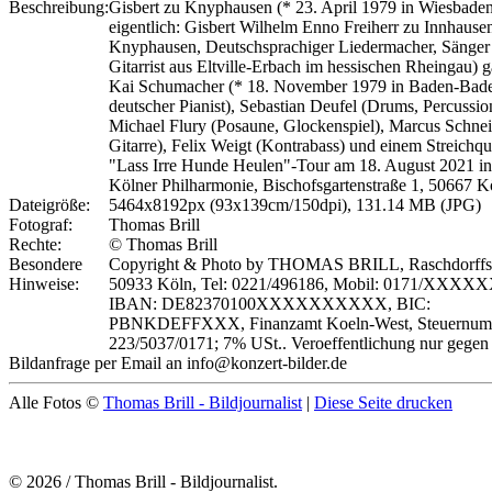
Beschreibung:
Gisbert zu Knyphausen (* 23. April 1979 in Wiesbaden
eigentlich: Gisbert Wilhelm Enno Freiherr zu Innhause
Knyphausen, Deutschsprachiger Liedermacher, Sänger
Gitarrist aus Eltville-Erbach im hessischen Rheingau) ga
Kai Schumacher (* 18. November 1979 in Baden-Bad
deutscher Pianist), Sebastian Deufel (Drums, Percussio
Michael Flury (Posaune, Glockenspiel), Marcus Schnei
Gitarre), Felix Weigt (Kontrabass) und einem Streichqua
"Lass Irre Hunde Heulen"-Tour am 18. August 2021 in
Kölner Philharmonie, Bischofsgartenstraße 1, 50667 K
Dateigröße:
5464x8192px (93x139cm/150dpi), 131.14 MB (JPG)
Fotograf:
Thomas Brill
Rechte:
© Thomas Brill
Besondere
Copyright & Photo by THOMAS BRILL, Raschdorffstr
Hinweise:
50933 Köln, Tel: 0221/496186, Mobil: 0171/XXXX
IBAN: DE82370100XXXXXXXXXX, BIC:
PBNKDEFFXXX, Finanzamt Koeln-West, Steuernum
223/5037/0171; 7% USt.. Veroeffentlichung nur gegen
Bildanfrage per Email an info@konzert-bilder.de
Alle Fotos ©
Thomas Brill - Bildjournalist
|
Diese Seite drucken
© 2026 / Thomas Brill - Bildjournalist.