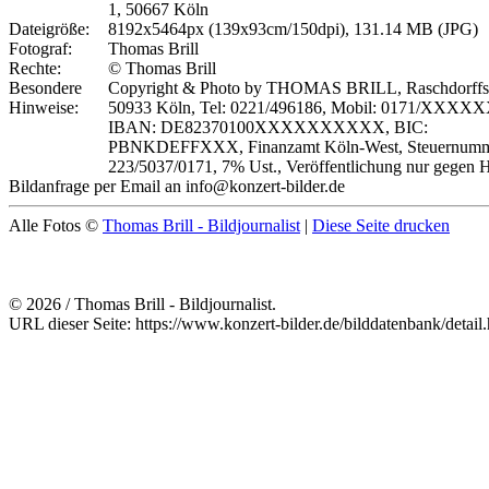
1, 50667 Köln
Dateigröße:
8192x5464px (139x93cm/150dpi), 131.14 MB (JPG)
Fotograf:
Thomas Brill
Rechte:
© Thomas Brill
Besondere
Copyright & Photo by THOMAS BRILL, Raschdorffst
Hinweise:
50933 Köln, Tel: 0221/496186, Mobil: 0171/XXXX
IBAN: DE82370100XXXXXXXXXX, BIC:
PBNKDEFFXXX, Finanzamt Köln-West, Steuernumm
223/5037/0171, 7% Ust., Veröffentlichung nur gegen 
Bildanfrage per Email an info@konzert-bilder.de
Alle Fotos ©
Thomas Brill - Bildjournalist
|
Diese Seite drucken
© 2026 / Thomas Brill - Bildjournalist.
URL dieser Seite: https://www.konzert-bilder.de/bilddatenbank/detai