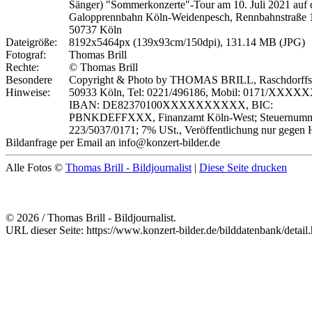
Sänger) "Sommerkonzerte"-Tour am 10. Juli 2021 auf 
Galopprennbahn Köln-Weidenpesch, Rennbahnstraße 
50737 Köln
Dateigröße:
8192x5464px (139x93cm/150dpi), 131.14 MB (JPG)
Fotograf:
Thomas Brill
Rechte:
© Thomas Brill
Besondere
Copyright & Photo by THOMAS BRILL, Raschdorffstr
Hinweise:
50933 Köln, Tel: 0221/496186, Mobil: 0171/XXXX
IBAN: DE82370100XXXXXXXXXX, BIC:
PBNKDEFFXXX, Finanzamt Köln-West; Steuernumm
223/5037/0171; 7% USt., Veröffentlichung nur gegen 
Bildanfrage per Email an info@konzert-bilder.de
Alle Fotos ©
Thomas Brill - Bildjournalist
|
Diese Seite drucken
© 2026 / Thomas Brill - Bildjournalist.
URL dieser Seite: https://www.konzert-bilder.de/bilddatenbank/detai