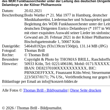
des WDR Funkhausorchester unter der Leitung des deutschen Dirigent
Delamboye in der Kölner Philharmonie
Datum:
20.02.2021
Beschreibung:
Bodo Wartke (* 21. Mai 1977 in Hamburg, deutscher
Musikkabarettist, Liedermacher und Schauspieler) gasti
Begleitung des WDR Funkhausorchester unter der Lei
deutschen Dirigenten Enrico Delamboye (* 1977 in W
mit einer exquisiten Auswahl seiner Lieder im sinfonis
Gewand am 20. Februar 2021 in der Kölner Philharmo
Bischofsgartenstraße 1, 50667 Köln
Dateigröße:
5464x8192px (93x139cm/150dpi), 131.14 MB (JPG)
Fotograf:
Thomas Brill
Rechte:
© Thomas Brill
Besondere
Copyright & Photo by THOMAS BRILL, Raschdorffstr
Hinweise:
50933 Köln, Tel: 0221/496186, Mobil: 0171/XXXX
IBAN: DE82370100XXXXXXXXXX, BIC:
PBNKDEFFXXX, Finanzamt Köln-West; Steuernum
223/5037/0171; 7% USt., Veröffentlichung nur gegen 
Bildanfrage per Email an info@konzert-bilder.de
Alle Fotos ©
Thomas Brill - Bildjournalist
|
Diese Seite drucken
© 2026 / Thomas Brill - Bildjournalist.