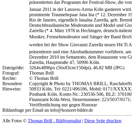
präsentierten das Programm der Festival-Show, die vom 
Januar 2011 in der Lanxess-Arena Köln gastieren wird
prominente Traumehepaar Jana Ina (* 12. Dezember 19
Rio de Janeiro, eigendlich Janaína Zarrella, geb. Beren
Deutschbrasilianische Moderatorin und Model und Gio
Zarrella (* 4. März 1978 in Hechingen, deutsch-italieni
Musiker, Fernsehmoderator und Sänger der Band BroS
werden bei der Show Giovanni Zarrella neuen Hit Ti A
präsentieren und eine Akrobatiknummer vorführen. am
Dezember 2010 im Settantotto, dem Ristaurante von G
Zarrella, Hauptstraße 47, 50996 Köln.
Dateigröße:
3264x4896px (56x83cm/150dpi), 46.82 MB (JPG)
Fotograf:
Thomas Brill
Rechte:
© Thomas Brill
Besondere
Copyright & Photo by THOMAS BRILL, Raschdorffstr
Hinweise:
50933 Köln, Tel: 0221/496186, Mobil: 0171/XXXX
Postbank Köln, Konto-Nr.: 230536-506, BLZ: 370100
Finanzamt Köln-West, Steuernummer: 223/5037/0171;
Veröffentlichung nur gegen Honorar
Bildanfrage per Email an info@konzert-bilder.de
Alle Fotos ©
Thomas Brill - Bildjournalist
|
Diese Seite drucken