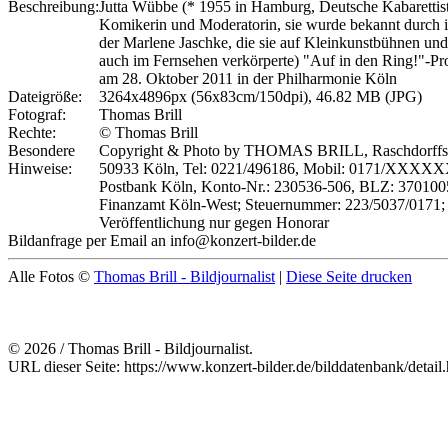
Beschreibung:
Jutta Wübbe (* 1955 in Hamburg, Deutsche Kabarettist
Komikerin und Moderatorin, sie wurde bekannt durch i
der Marlene Jaschke, die sie auf Kleinkunstbühnen und
auch im Fernsehen verkörperte) "Auf in den Ring!"-
am 28. Oktober 2011 in der Philharmonie Köln
Dateigröße:
3264x4896px (56x83cm/150dpi), 46.82 MB (JPG)
Fotograf:
Thomas Brill
Rechte:
© Thomas Brill
Besondere
Copyright & Photo by THOMAS BRILL, Raschdorffstr
Hinweise:
50933 Köln, Tel: 0221/496186, Mobil: 0171/XXXX
Postbank Köln, Konto-Nr.: 230536-506, BLZ: 370100
Finanzamt Köln-West; Steuernummer: 223/5037/0171;
Veröffentlichung nur gegen Honorar
Bildanfrage per Email an info@konzert-bilder.de
Alle Fotos ©
Thomas Brill - Bildjournalist
|
Diese Seite drucken
© 2026 / Thomas Brill - Bildjournalist.
URL dieser Seite: https://www.konzert-bilder.de/bilddatenbank/detai