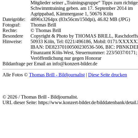
Mitglieder seiner „Trainingsgruppe“ Tipps zum richtig
Schwimmtraining geben. am 17. September 2014 im
Agrippabad, Kämmergasse 1, 50676 Köln
Dateigröße:
4896x3264px (83x56cm/150dpi), 46.82 MB (JPG)
Fotograf:
Thomas Brill
Rechte:
© Thomas Brill
Besondere
Copyright & Photo by THOMAS BRILL, Raschdorffstr
Hinweise:
50933 Köln, Tel: 0221/496186, Mobil: 0171/XXXX
IBAN: DE82370100500230536-506, BIC: PBNKDEF
Finanzamt Köln-West, Steuernummer: 223/5037/0171;
Veröffentlichung nur gegen Honorar
Bildanfrage per Email an info@konzert-bilder.de
Alle Fotos ©
Thomas Brill - Bildjournalist
|
Diese Seite drucken
© 2026 / Thomas Brill - Bildjournalist.
URL dieser Seite: https://www.konzert-bilder.de/bilddatenbank/detai