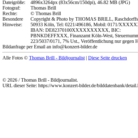
Dateigröße:
4896x3264px (83x56cm/150dpi), 46.82 MB (JPG)
Fotograf:
Thomas Brill
Rechte:
© Thomas Brill
Besondere
Copyright & Photo by THOMAS BRILL, Raschdorffst
Hinweise:
50933 Köln, Tel: 0221/496186, Mobil: 0171/XXXX
IBAN: DE82370100XXXXXXXXXX, BIC:
PBNKDEFFXXX, Finanzamt Köln-West, Steuernumm
223/5037/0171, 7% Ust., Veröffentlichung nur gegen 
Bildanfrage per Email an info@konzert-bilder.de
Alle Fotos ©
Thomas Brill - Bildjournalist
|
Diese Seite drucken
© 2026 / Thomas Brill - Bildjournalist.
URL dieser Seite: https://www.konzert-bilder.de/bilddatenbank/detai