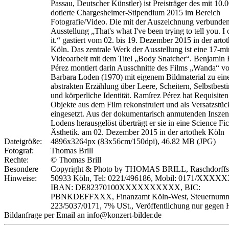
Passau, Deutscher Künstler) ist Preisträger des mit 10.
dotierte Chargesheimer-Stipendium 2015 im Bereich
Fotografie/Video. Die mit der Auszeichnung verbunde
Ausstellung „That's what I've been trying to tell you. I 
it.“ gastiert vom 02. bis 19. Dezember 2015 in der arto
Köln. Das zentrale Werk der Ausstellung ist eine 17-mi
Videoarbeit mit dem Titel „Body Snatcher“. Benjamin
Pérez montiert darin Ausschnitte des Films „Wanda“ v
Barbara Loden (1970) mit eigenem Bildmaterial zu ein
abstrakten Erzählung über Leere, Scheitern, Selbstbes
und körperliche Identität. Ramírez Pérez hat Requisite
Objekte aus dem Film rekonstruiert und als Versatzstüc
eingesetzt. Aus der dokumentarisch anmutenden Inszen
Lodens herausgelöst überträgt er sie in eine Science Fic
Ästhetik. am 02. Dezember 2015 in der artothek Köln
Dateigröße:
4896x3264px (83x56cm/150dpi), 46.82 MB (JPG)
Fotograf:
Thomas Brill
Rechte:
© Thomas Brill
Besondere
Copyright & Photo by THOMAS BRILL, Raschdorffstr
Hinweise:
50933 Köln, Tel: 0221/496186, Mobil: 0171/XXXX
IBAN: DE82370100XXXXXXXXXX, BIC:
PBNKDEFFXXX, Finanzamt Köln-West, Steuernumm
223/5037/0171, 7% USt., Veröffentlichung nur gegen 
Bildanfrage per Email an info@konzert-bilder.de