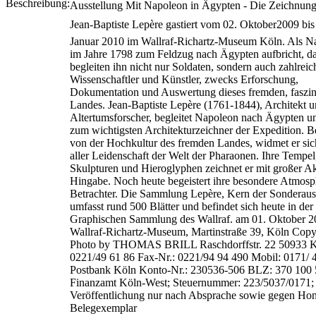
Beschreibung:
Ausstellung Mit Napoleon in Ägypten - Die Zeichnun
Jean-Baptiste Lepère gastiert vom 02. Oktober2009 bi
Januar 2010 im Wallraf-Richartz-Museum Köln. Als N
im Jahre 1798 zum Feldzug nach Ägypten aufbricht, d
begleiten ihn nicht nur Soldaten, sondern auch zahlreic
Wissenschaftler und Künstler, zwecks Erforschung,
Dokumentation und Auswertung dieses fremden, faszi
Landes. Jean-Baptiste Lepère (1761-1844), Architekt 
Altertumsforscher, begleitet Napoleon nach Ägypten u
zum wichtigsten Architekturzeichner der Expedition. Be
von der Hochkultur des fremden Landes, widmet er sic
aller Leidenschaft der Welt der Pharaonen. Ihre Tempel
Skulpturen und Hieroglyphen zeichnet er mit großer Ak
Hingabe. Noch heute begeistert ihre besondere Atmosp
Betrachter. Die Sammlung Lepère, Kern der Sonderauss
umfasst rund 500 Blätter und befindet sich heute in der
Graphischen Sammlung des Wallraf. am 01. Oktober 2
Wallraf-Richartz-Museum, Martinstraße 39, Köln Copy
Photo by THOMAS BRILL Raschdorffstr. 22 50933 K
0221/49 61 86 Fax-Nr.: 0221/94 94 490 Mobil: 0171/ 
Postbank Köln Konto-Nr.: 230536-506 BLZ: 370 100 
Finanzamt Köln-West; Steuernummer: 223/5037/0171;
Veröffentlichung nur nach Absprache sowie gegen Ho
Belegexemplar