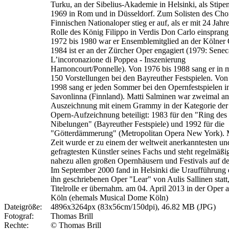
Turku, an der Sibelius-Akademie in Helsinki, als Stipen
1969 in Rom und in Düsseldorf. Zum Solisten des Cho
Finnischen Nationaloper stieg er auf, als er mit 24 Jahr
Rolle des König Filippo in Verdis Don Carlo einspran
1972 bis 1980 war er Ensemblemitglied an der Kölner O
1984 ist er an der Zürcher Oper engagiert (1979: Senec
L’incoronazione di Poppea - Inszenierung
Harnoncourt/Ponnelle). Von 1976 bis 1988 sang er in m
150 Vorstellungen bei den Bayreuther Festspielen. Von
1998 sang er jeden Sommer bei den Opernfestspielen i
Savonlinna (Finnland). Matti Salminen war zweimal an
Auszeichnung mit einem Grammy in der Kategorie der
Opern-Aufzeichnung beteiligt: 1983 für den "Ring des
Nibelungen" (Bayreuther Festspiele) und 1992 für die
"Götterdämmerung" (Metropolitan Opera New York). M
Zeit wurde er zu einem der weltweit anerkanntesten un
gefragtesten Künstler seines Fachs und steht regelmäßig
nahezu allen großen Opernhäusern und Festivals auf d
Im September 2000 fand in Helsinki die Uraufführung 
ihn geschriebenen Oper "Lear" von Aulis Sallinen statt
Titelrolle er übernahm. am 04. April 2013 in der Ope
Köln (ehemals Musical Dome Köln)
Dateigröße:
4896x3264px (83x56cm/150dpi), 46.82 MB (JPG)
Fotograf:
Thomas Brill
Rechte:
© Thomas Brill