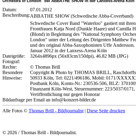
Orchestra of London" bei ABBATHE SHOW in der Lanxess-Arena Köln
Datum:
07.01.2012
Beschreibung:
ABBATHE SHOW (Schwedische Abba-Coverband)
Schwedische Cover Band "Waterloo" gastiert mit ihren
Frontfrauen Katja Nord (Dunkle Haare) und Camilla 
(Blond) in Begleitung des "National Symphony Orches
London" unter der Leitung des Dirigenten Matthew F
und des original Abba-Saxophonisten Uffe Andersson.
Januar 2012 in der Lanxess-Arena Köln
Dateigröße:
3264x4896px (56x83cm/150dpi), 46.82 MB (JPG)
Fotograf:
Rechte:
© Thomas Brill
Besondere
Copyright & Photo by THOMAS BRILL, Raschdorffstr
Hinweise:
50933 Köln, Tel: 0221/496186, Mobil: 0171/XXXX
Postbank Köln, Konto-Nr.: 230536-506, BLZ: 370100
Finanzamt Köln-West, Steuernummer: 223/5037/0171,
Veröffentlichung nur gegen Honorar
Bildanfrage per Email an info@konzert-bilder.de
Alle Fotos ©
Thomas Brill - Bildjournalist
|
Diese Seite drucken
© 2026 / Thomas Brill - Bildjournalist.