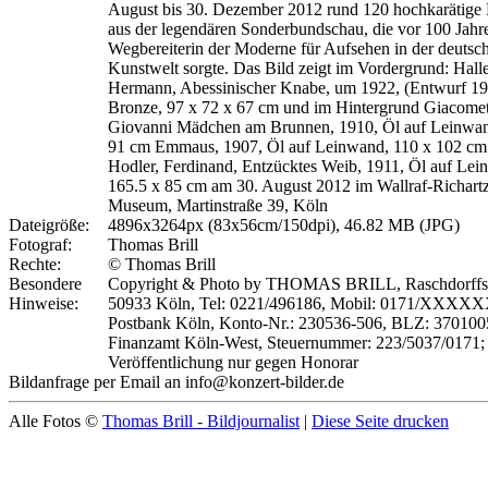
August bis 30. Dezember 2012 rund 120 hochkarätige
aus der legendären Sonderbundschau, die vor 100 Jahre
Wegbereiterin der Moderne für Aufsehen in der deutsc
Kunstwelt sorgte. Das Bild zeigt im Vordergrund: Halle
Hermann, Abessinischer Knabe, um 1922, (Entwurf 19
Bronze, 97 x 72 x 67 cm und im Hintergrund Giacomet
Giovanni Mädchen am Brunnen, 1910, Öl auf Leinwan
91 cm Emmaus, 1907, Öl auf Leinwand, 110 x 102 cm
Hodler, Ferdinand, Entzücktes Weib, 1911, Öl auf Lei
165.5 x 85 cm am 30. August 2012 im Wallraf-Richart
Museum, Martinstraße 39, Köln
Dateigröße:
4896x3264px (83x56cm/150dpi), 46.82 MB (JPG)
Fotograf:
Thomas Brill
Rechte:
© Thomas Brill
Besondere
Copyright & Photo by THOMAS BRILL, Raschdorffstr
Hinweise:
50933 Köln, Tel: 0221/496186, Mobil: 0171/XXXX
Postbank Köln, Konto-Nr.: 230536-506, BLZ: 370100
Finanzamt Köln-West, Steuernummer: 223/5037/0171;
Veröffentlichung nur gegen Honorar
Bildanfrage per Email an info@konzert-bilder.de
Alle Fotos ©
Thomas Brill - Bildjournalist
|
Diese Seite drucken