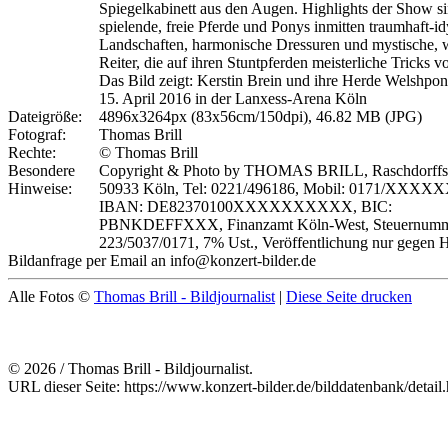
Spiegelkabinett aus den Augen. Highlights der Show s
spielende, freie Pferde und Ponys inmitten traumhaft-id
Landschaften, harmonische Dressuren und mystische, 
Reiter, die auf ihren Stuntpferden meisterliche Tricks vo
Das Bild zeigt: Kerstin Brein und ihre Herde Welshpo
15. April 2016 in der Lanxess-Arena Köln
Dateigröße:
4896x3264px (83x56cm/150dpi), 46.82 MB (JPG)
Fotograf:
Thomas Brill
Rechte:
© Thomas Brill
Besondere
Copyright & Photo by THOMAS BRILL, Raschdorffst
Hinweise:
50933 Köln, Tel: 0221/496186, Mobil: 0171/XXXX
IBAN: DE82370100XXXXXXXXXX, BIC:
PBNKDEFFXXX, Finanzamt Köln-West, Steuernumm
223/5037/0171, 7% Ust., Veröffentlichung nur gegen 
Bildanfrage per Email an info@konzert-bilder.de
Alle Fotos ©
Thomas Brill - Bildjournalist
|
Diese Seite drucken
© 2026 / Thomas Brill - Bildjournalist.
URL dieser Seite: https://www.konzert-bilder.de/bilddatenbank/detai