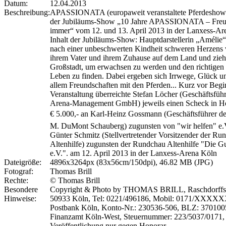
Datum:
12.04.2013
Beschreibung:
APASSIONATA (europaweit veranstaltete Pferdeshow).
der Jubiläums-Show „10 Jahre APASSIONATA – Freu
immer“ vom 12. und 13. April 2013 in der Lanxess-Ar
Inhalt der Jubiläums-Show: Hauptdarstellerin „Amélie“ 
nach einer unbeschwerten Kindheit schweren Herzens
ihrem Vater und ihrem Zuhause auf dem Land und zieht
Großstadt, um erwachsen zu werden und den richtigen 
Leben zu finden. Dabei ergeben sich Irrwege, Glück u
allem Freundschaften mit den Pferden... Kurz vor Begi
Veranstaltung überreichte Stefan Löcher (Geschäftsführ
Arena-Management GmbH) jeweils einen Scheck in H
€ 5.000,- an Karl-Heinz Gossmann (Geschäftsführer de
M. DuMont Schauberg) zugunsten von "wir helfen" e.
Günter Schmitz (Stellvertretender Vorsitzender der Ru
Altenhilfe) zugunsten der Rundchau Altenhilfe "Die Gu
e.V.". am 12. April 2013 in der Lanxess-Arena Köln
Dateigröße:
4896x3264px (83x56cm/150dpi), 46.82 MB (JPG)
Fotograf:
Thomas Brill
Rechte:
© Thomas Brill
Besondere
Copyright & Photo by THOMAS BRILL, Raschdorffst
Hinweise:
50933 Köln, Tel: 0221/496186, Mobil: 0171/XXXX
Postbank Köln, Konto-Nr.: 230536-506, BLZ: 370100
Finanzamt Köln-West, Steuernummer: 223/5037/0171,
Veröffentlichung nur gegen Honorar