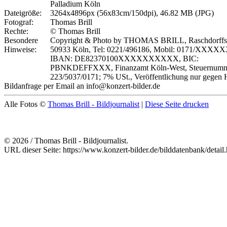
Palladium Köln
Dateigröße:
3264x4896px (56x83cm/150dpi), 46.82 MB (JPG)
Fotograf:
Thomas Brill
Rechte:
© Thomas Brill
Besondere
Copyright & Photo by THOMAS BRILL, Raschdorffstr
Hinweise:
50933 Köln, Tel: 0221/496186, Mobil: 0171/XXXX
IBAN: DE82370100XXXXXXXXXX, BIC:
PBNKDEFFXXX, Finanzamt Köln-West, Steuernumm
223/5037/0171; 7% USt., Veröffentlichung nur gegen 
Bildanfrage per Email an info@konzert-bilder.de
Alle Fotos ©
Thomas Brill - Bildjournalist
|
Diese Seite drucken
© 2026 / Thomas Brill - Bildjournalist.
URL dieser Seite: https://www.konzert-bilder.de/bilddatenbank/detai