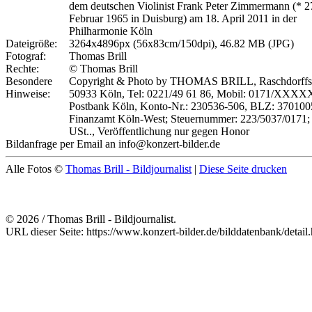
dem deutschen Violinist Frank Peter Zimmermann (* 2
Februar 1965 in Duisburg) am 18. April 2011 in der
Philharmonie Köln
Dateigröße:
3264x4896px (56x83cm/150dpi), 46.82 MB (JPG)
Fotograf:
Thomas Brill
Rechte:
© Thomas Brill
Besondere
Copyright & Photo by THOMAS BRILL, Raschdorffstr
Hinweise:
50933 Köln, Tel: 0221/49 61 86, Mobil: 0171/XXX
Postbank Köln, Konto-Nr.: 230536-506, BLZ: 370100
Finanzamt Köln-West; Steuernummer: 223/5037/0171
USt.., Veröffentlichung nur gegen Honor
Bildanfrage per Email an info@konzert-bilder.de
Alle Fotos ©
Thomas Brill - Bildjournalist
|
Diese Seite drucken
© 2026 / Thomas Brill - Bildjournalist.
URL dieser Seite: https://www.konzert-bilder.de/bilddatenbank/detai