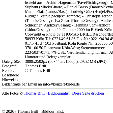
bseteht aus: - Achim Hagemann (Pavel/Schlagzeug) - 
Stiphaut (Mirek/Gitarre) - Daniel Basso (Danusz/Keybo
Martin Ziaja (Janusz/Bass) - Ludwig Götz (Henjek/Pos
Rüdiger Testrut (Stenjek/Trompete) - Christoph Terbon
(Tomek/Gesang) - Iva Zalac (Dorota/Gesang) - Andrea
Schleicher (Andrzej/Gesang) - Henning Schwarzhoff
(Isidor/Gesang) am 29. Oktober 2009 im E-Werk Köln
Copyright & Photo by THOMAS BRILL Raschdorffstr
50933 Köln Tel: 0221/49 61 86 Fax-Nr.: 0221/94 94 4
0171/ 41 37 503 Postbank Köln Konto-Nr.: 230536-5
370 100 50 Finanzamt Köln-West; Steuernummer:
223/5037/0171; 7% USt.. Veröffentlichung nur nach A
Honorar und Belegexemplar
Dateigröße:
3888x2592px (66x44cm/150dpi), 29.52 MB (JPG)
Fotograf:
Thomas Brill
Rechte:
© Thomas Brill
Besondere
Hinweise:
Bildanfrage per Email an info@konzert-bilder.de
Alle Fotos ©
Thomas Brill - Bildjournalist
|
Diese Seite drucken
© 2026 / Thomas Brill - Bildjournalist.