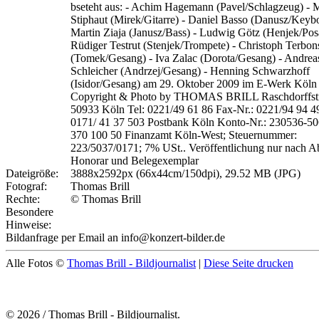
bseteht aus: - Achim Hagemann (Pavel/Schlagzeug) - 
Stiphaut (Mirek/Gitarre) - Daniel Basso (Danusz/Keybo
Martin Ziaja (Janusz/Bass) - Ludwig Götz (Henjek/Pos
Rüdiger Testrut (Stenjek/Trompete) - Christoph Terbon
(Tomek/Gesang) - Iva Zalac (Dorota/Gesang) - Andrea
Schleicher (Andrzej/Gesang) - Henning Schwarzhoff
(Isidor/Gesang) am 29. Oktober 2009 im E-Werk Köln
Copyright & Photo by THOMAS BRILL Raschdorffstr
50933 Köln Tel: 0221/49 61 86 Fax-Nr.: 0221/94 94 4
0171/ 41 37 503 Postbank Köln Konto-Nr.: 230536-5
370 100 50 Finanzamt Köln-West; Steuernummer:
223/5037/0171; 7% USt.. Veröffentlichung nur nach A
Honorar und Belegexemplar
Dateigröße:
3888x2592px (66x44cm/150dpi), 29.52 MB (JPG)
Fotograf:
Thomas Brill
Rechte:
© Thomas Brill
Besondere
Hinweise:
Bildanfrage per Email an info@konzert-bilder.de
Alle Fotos ©
Thomas Brill - Bildjournalist
|
Diese Seite drucken
© 2026 / Thomas Brill - Bildjournalist.