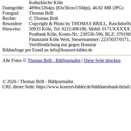
Kulturkirche Köln
Dateigröße:
4896x3264px (83x56cm/150dpi), 46.82 MB (JPG)
Fotograf:
Thomas Brill
Rechte:
© Thomas Brill
Besondere
Copyright & Photo by THOMAS BRILL, Raschdorffst
Hinweise:
50933 Köln, Tel: 0221/496186, Mobil: 0171/XXXX
Postbank Köln, Konto-Nr.: 230536-506, BLZ: 370100
Finanzamt Köln-West, Steuernummer: 223/5037/0171,
Veröffentlichung nur gegen Honorar
Bildanfrage per Email an info@konzert-bilder.de
Alle Fotos ©
Thomas Brill - Bildjournalist
|
Diese Seite drucken
© 2026 / Thomas Brill - Bildjournalist.
URL dieser Seite: https://www.konzert-bilder.de/bilddatenbank/detai