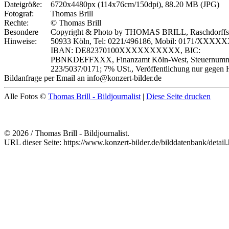
Dateigröße:
6720x4480px (114x76cm/150dpi), 88.20 MB (JPG)
Fotograf:
Thomas Brill
Rechte:
© Thomas Brill
Besondere
Copyright & Photo by THOMAS BRILL, Raschdorffstr
Hinweise:
50933 Köln, Tel: 0221/496186, Mobil: 0171/XXXX
IBAN: DE82370100XXXXXXXXXX, BIC:
PBNKDEFFXXX, Finanzamt Köln-West, Steuernumm
223/5037/0171; 7% USt., Veröffentlichung nur gegen 
Bildanfrage per Email an info@konzert-bilder.de
Alle Fotos ©
Thomas Brill - Bildjournalist
|
Diese Seite drucken
© 2026 / Thomas Brill - Bildjournalist.
URL dieser Seite: https://www.konzert-bilder.de/bilddatenbank/detai