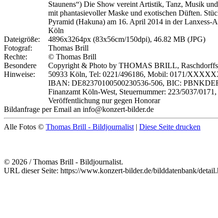
Staunens“) Die Show vereint Artistik, Tanz, Musik un
mit phantasievoller Maske und exotischen Düften. Stüc
Pyramid (Hakuna) am 16. April 2014 in der Lanxess-A
Köln
Dateigröße:
4896x3264px (83x56cm/150dpi), 46.82 MB (JPG)
Fotograf:
Thomas Brill
Rechte:
© Thomas Brill
Besondere
Copyright & Photo by THOMAS BRILL, Raschdorffst
Hinweise:
50933 Köln, Tel: 0221/496186, Mobil: 0171/XXXX
IBAN: DE82370100500230536-506, BIC: PBNKDEF
Finanzamt Köln-West, Steuernummer: 223/5037/0171,
Veröffentlichung nur gegen Honorar
Bildanfrage per Email an info@konzert-bilder.de
Alle Fotos ©
Thomas Brill - Bildjournalist
|
Diese Seite drucken
© 2026 / Thomas Brill - Bildjournalist.
URL dieser Seite: https://www.konzert-bilder.de/bilddatenbank/detai