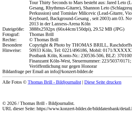
Tour Thirty Seconds to Mars besteht aus: Jared Leto (
Gesang, Rhythmus-Gitarre), Shannon Leto (Schlagzeu
Perkussion) und Tomislav Milicevic (Lead-Gitarre, Vio
Keyboard, Background-Gesang , seit 2003) am 03. N
2013 in der Lanxess-Arena Köln
Dateigröße:
3888x2592px (66x44cm/150dpi), 29.52 MB (JPG)
Fotograf:
Thomas Brill
Rechte:
© Thomas Brill
Besondere
Copyright & Photo by THOMAS BRILL, Raschdorffstr
Hinweise:
50933 Köln, Tel: 0221/496186, Mobil: 0171/XXXX
Postbank Köln, Konto-Nr.: 230536-506, BLZ: 370100
Finanzamt Köln-West, Steuernummer: 223/5037/0171;
Veröffentlichung nur gegen Honorar
Bildanfrage per Email an info@konzert-bilder.de
Alle Fotos ©
Thomas Brill - Bildjournalist
|
Diese Seite drucken
© 2026 / Thomas Brill - Bildjournalist.
URL dieser Seite: https://www.konzert-bilder.de/bilddatenbank/detai