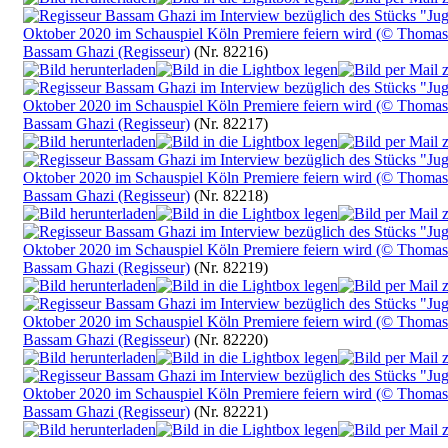
Bassam Ghazi (Regisseur)
(Nr. 82216)
Bassam Ghazi (Regisseur)
(Nr. 82217)
Bassam Ghazi (Regisseur)
(Nr. 82218)
Bassam Ghazi (Regisseur)
(Nr. 82219)
Bassam Ghazi (Regisseur)
(Nr. 82220)
Bassam Ghazi (Regisseur)
(Nr. 82221)