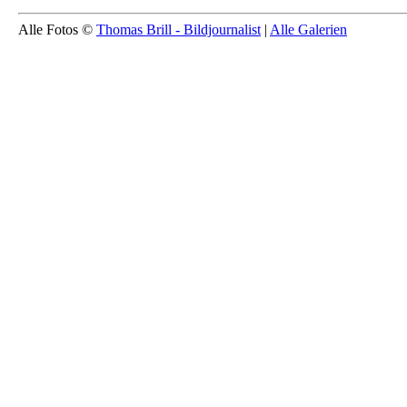
Alle Fotos ©
Thomas Brill - Bildjournalist
|
Alle Galerien