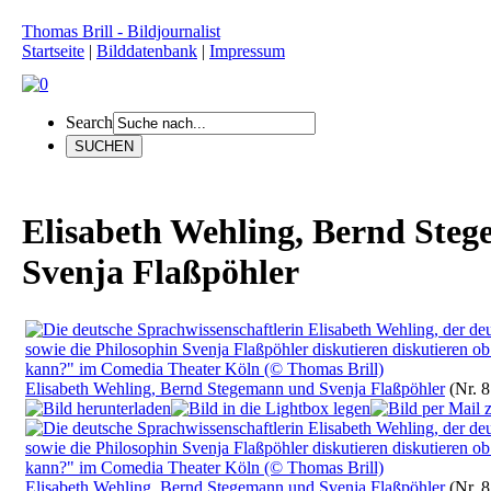
Thomas Brill - Bildjournalist
Startseite
|
Bilddatenbank
|
Impressum
Search
Elisabeth Wehling, Bernd Ste
Svenja Flaßpöhler
Elisabeth Wehling, Bernd Stegemann und Svenja Flaßpöhler
(Nr. 
Elisabeth Wehling, Bernd Stegemann und Svenja Flaßpöhler
(Nr. 