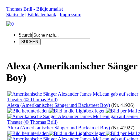
Thomas Brill - Bildjournalist
Startseite
|
Bilddatenbank
|
Impressum
Search
Alexa (Amerikanischer Sänger 
Boy)
Alexa (Amerikanischer Sänger und Backstreet Boy)
(Nr. 41926)
Alexa (Amerikanischer Sänger und Backstreet Boy)
(Nr. 41927)