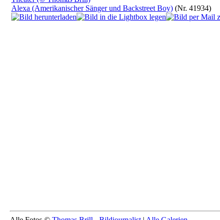
Alexa (Amerikanischer Sänger und Backstreet Boy)
(Nr. 41934)
Alle Fotos ©
Thomas Brill - Bildjournalist
|
Alle Galerien