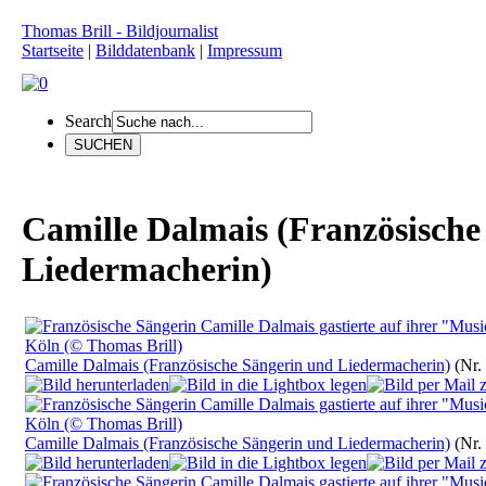
Thomas Brill - Bildjournalist
Startseite
|
Bilddatenbank
|
Impressum
Search
Camille Dalmais (Französische
Liedermacherin)
Camille Dalmais (Französische Sängerin und Liedermacherin)
(Nr.
Camille Dalmais (Französische Sängerin und Liedermacherin)
(Nr.