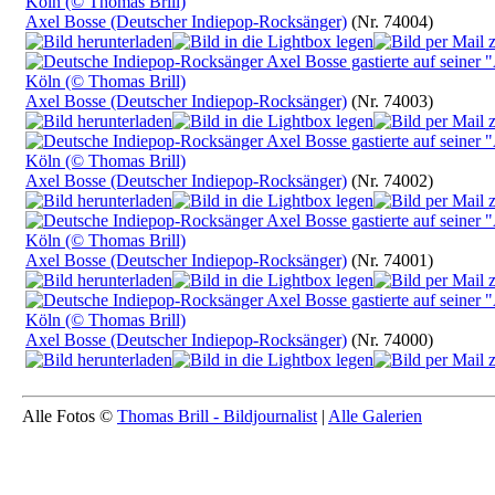
Axel Bosse (Deutscher Indiepop-Rocksänger)
(Nr. 74004)
Axel Bosse (Deutscher Indiepop-Rocksänger)
(Nr. 74003)
Axel Bosse (Deutscher Indiepop-Rocksänger)
(Nr. 74002)
Axel Bosse (Deutscher Indiepop-Rocksänger)
(Nr. 74001)
Axel Bosse (Deutscher Indiepop-Rocksänger)
(Nr. 74000)
Alle Fotos ©
Thomas Brill - Bildjournalist
|
Alle Galerien