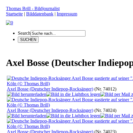
Thomas Brill - Bildjournalist
Startseite
|
Bilddatenbank
|
Impressum
Search
Axel Bosse (Deutscher Indiepo
Axel Bosse (Deutscher Indiepop-Rocksänger)
(Nr. 74012)
Axel Bosse (Deutscher Indiepop-Rocksänger)
(Nr. 74024)
Axel Bosse (Deutscher Indiepop-Rocksänger)
(Nr. 74023)