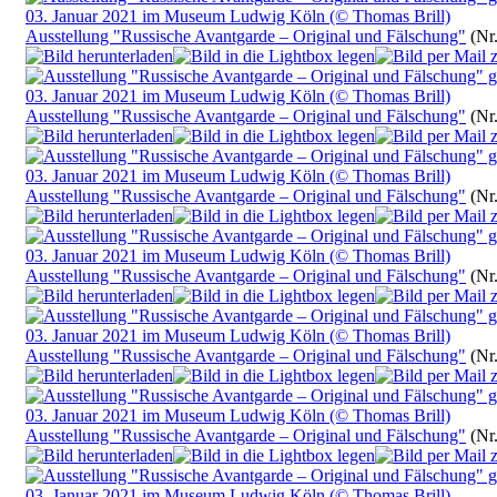
Ausstellung "Russische Avantgarde – Original und Fälschung"
(Nr
Ausstellung "Russische Avantgarde – Original und Fälschung"
(Nr
Ausstellung "Russische Avantgarde – Original und Fälschung"
(Nr
Ausstellung "Russische Avantgarde – Original und Fälschung"
(Nr
Ausstellung "Russische Avantgarde – Original und Fälschung"
(Nr
Ausstellung "Russische Avantgarde – Original und Fälschung"
(Nr