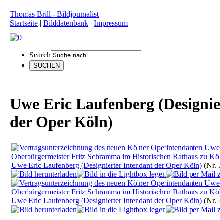
Thomas Brill - Bildjournalist
Startseite
|
Bilddatenbank
|
Impressum
Search
Uwe Eric Laufenberg (Designie
der Oper Köln)
Uwe Eric Laufenberg (Designierter Intendant der Oper Köln)
(Nr. 
Uwe Eric Laufenberg (Designierter Intendant der Oper Köln)
(Nr. 