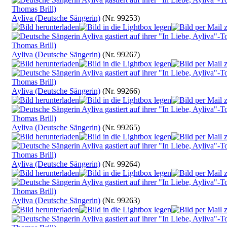
Ayliva (Deutsche Sängerin)
(Nr. 99253)
Ayliva (Deutsche Sängerin)
(Nr. 99267)
Ayliva (Deutsche Sängerin)
(Nr. 99266)
Ayliva (Deutsche Sängerin)
(Nr. 99265)
Ayliva (Deutsche Sängerin)
(Nr. 99264)
Ayliva (Deutsche Sängerin)
(Nr. 99263)