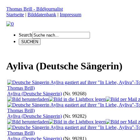
Thomas Brill - Bildjournalist
Startseite
|
Bilddatenbank
|
Impressum
Search
Ayliva (Deutsche Sängerin)
Ayliva (Deutsche Sängerin)
(Nr. 99268)
Ayliva (Deutsche Sängerin)
(Nr. 99282)
Ayliva (Deutsche Sängerin)
(Nr. 99281)