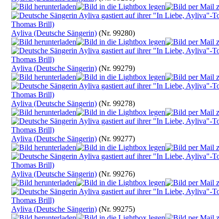
Ayliva (Deutsche Sängerin)
(Nr. 99280)
Ayliva (Deutsche Sängerin)
(Nr. 99279)
Ayliva (Deutsche Sängerin)
(Nr. 99278)
Ayliva (Deutsche Sängerin)
(Nr. 99277)
Ayliva (Deutsche Sängerin)
(Nr. 99276)
Ayliva (Deutsche Sängerin)
(Nr. 99275)