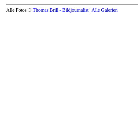
Alle Fotos ©
Thomas Brill - Bildjournalist
|
Alle Galerien