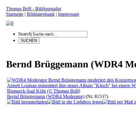
Thomas Brill - Bildjournalist
Startseite
|
Bilddatenbank
|
Impressum
Search
Bernd Brüggemann (WDR4 Mo
Bernd Brüggemann (WDR4 Moderator)
(Nr. 81537)