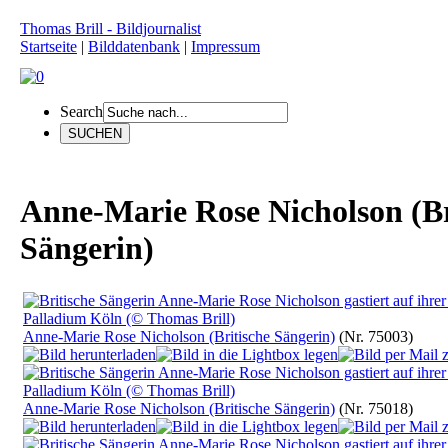
Thomas Brill - Bildjournalist
Startseite
|
Bilddatenbank
|
Impressum
Search
Anne-Marie Rose Nicholson (Br
Sängerin)
Anne-Marie Rose Nicholson (Britische Sängerin)
(Nr. 75003)
Anne-Marie Rose Nicholson (Britische Sängerin)
(Nr. 75018)