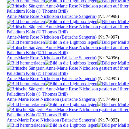
Anne-Marie Rose Nicholson (Britische Sängerin)
(Nr. 74998)
Anne-Marie Rose Nicholson (Britische Sängerin)
(Nr. 74997)
Anne-Marie Rose Nicholson (Britische Sängerin)
(Nr. 74996)
Anne-Marie Rose Nicholson (Britische Sängerin)
(Nr. 74995)
Anne-Marie Rose Nicholson (Britische Sängerin)
(Nr. 74994)
Anne-Marie Rose Nicholson (Britische Sängerin)
(Nr. 74993)